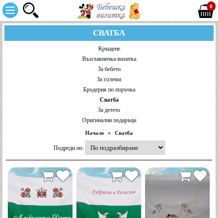
0
СВАТБА
Кръщене
Възглавничка визитка
За бебето
За големи
Бродерия по поръчка
Сватба
За детето
Оригинални подаръци
Начало
»
Сватба
Подреди по: