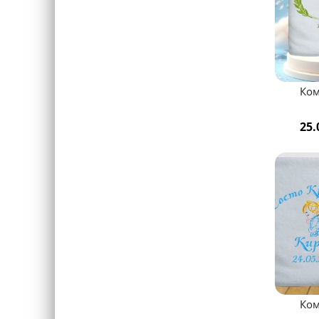
Ком
25.
Ком