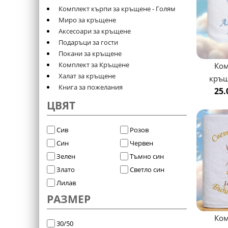
Комплект кърпи за кръщене - Голям
Миро за кръщене
Аксесоари за кръщене
Подаръци за гости
Покани за кръщене
Комплект за Кръщене
Ком
Халат за кръщене
кръщ
Книга за пожелания
25.
ЦВЯТ
Сив
Розов
Син
Червен
Зелен
Тъмно син
Злато
Светло син
Лилав
РАЗМЕР
Ком
30/50