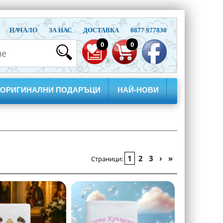
НАЧАЛО
ЗА НАС
ДОСТАВКА
0877 977830
0
0
ОРИГИНАЛНИ ПОДАРЪЦИ
НАЙ-НОВИ
1
2
3
›
»
Страници: