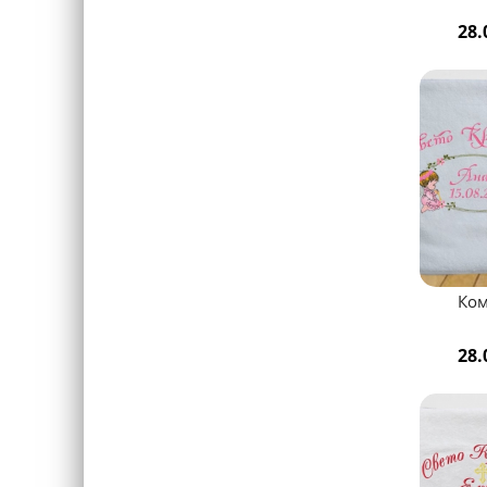
28.
Ком
28.