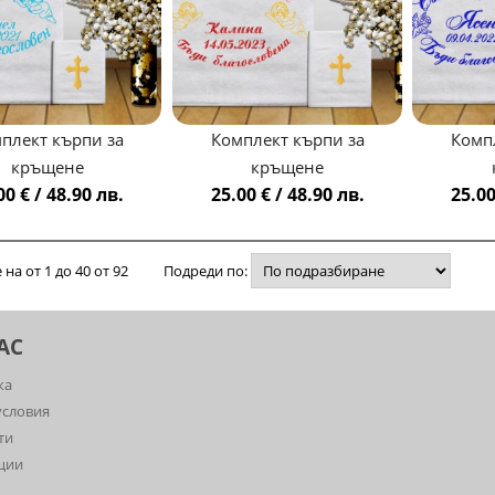
плект кърпи за
Комплект кърпи за
Комп
кръщене
кръщене
00 € / 48.90 лв.
25.00 € / 48.90 лв.
25.00
на от 1 до 40 от 92
Подреди по:
АС
ка
словия
ти
ции