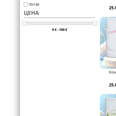
70/140
25.
ЦЕНА
0 € - 100 €
Ком
25.