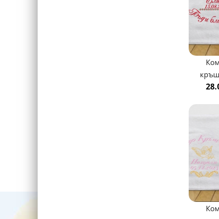
Ком
кръщ
28.
Ком