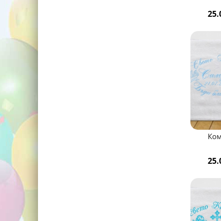
25.
Ком
25.