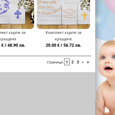
лект кърпи за
Комплект кърпи за
кръщене
кръщене
 € / 48.90 лв.
29.00 € / 56.72 лв.
1
2
3
›
»
Страници: