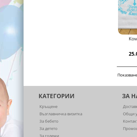
Ком
25.
Показване 
КАТЕГОРИИ
ЗА Н
Кръщене
Достав
Възглавничка визитка
Общи у
За бебето
Контак
За детето
Промо
За големи