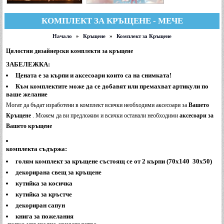
КОМПЛЕКТ ЗА КРЪЩЕНЕ - МЕЧЕ
Начало
»
Кръщене
»
Комплект за Кръщене
Цялостни дизайнерски комплекти за кръщене
ЗАБЕЛЕЖКА:
Цената е за кърпи и аксесоари които са на снимката!
Към комплектите може да се добавят или премахват артикули по
ваше желание
Могат да бъдат изработени в комплект всички необходими аксесоари за
Вашето
Кръщене
. Можем да ви предложим и всички останали необходими
аксесоари за
Вашето кръщене
комплекта съдържа:
голям комплект за кръщене състоящ се от 2 кърпи (70х140 30х50)
декорирана свещ за кръщене
кутийка за косичка
кутийка за кръстче
декориран сапун
книга за пожелания