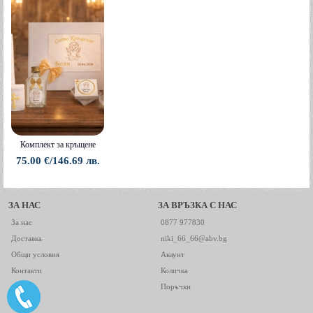
Комплект за кръщене
75.00 €/146.69 лв.
ЗА НАС
ЗА ВРЪЗКА С НАС
За нас
0877 977830
Доставка
niki_66_66@abv.bg
Общи условия
Акаунт
Контакти
Количка
Поръчки