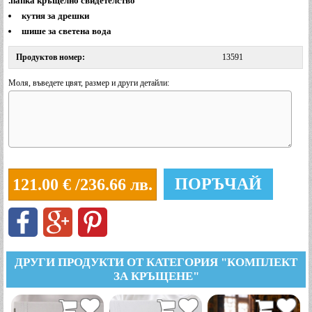
.папка кръщелно свидетелство
кутия за дрешки
шише за светена вода
Продуктов номер:
13591
Моля, въведете цвят, размер и други детайли:
ПОРЪЧАЙ
121.00
€ /236.66 лв.
ДРУГИ ПРОДУКТИ ОТ КАТЕГОРИЯ "КОМПЛЕКТ
ЗА КРЪЩЕНЕ"